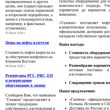
Покупка оборудования для 
промышленных и других
комплексного подхода. Уч
целях, оно (сырье) проходит
параметров до вариантов 
несколько этапов первичной
компании.
и вторичной переработки, а
затем и утилизируются (как,
«Газовик» поставляет неф
например, в факельных
климатическое исполнение,
установках).
официальными дилерами росс
05 Июля 2026 г.
наладили собственное произв
Цены на нефть взлетели
Ваша выгода:
Стоимость нефти выросла из-
Стоимость оборудова
за обострения конфликта на
предоставлять варианты
Ближнем Востоке
Разнообразие вариант
08 Июня 2026 г.
оптовые поставки и
изготовители.
Резервуары РГС, РВС, ЕП
и резервуарное
Сокращение сроков и
оборудование в лизинг
Наши предложения:
Сообщаем Вам, что компания
«Газовик» -официальны
"Газовик" предоставляет в
Польша, Испания) и С
лизинг продукцию
Доставка по России и в
собственного изготовления и