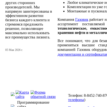
Любое климатическое и
других сторонних
Комплектация по уже г
производителей. Мы
Монтажные и пусконала
напрямую заинтересованы в
эффективном развитии
Компания
Газовик
работает н
бизнеса каждого клиента и
ассортимент поставляем
стремимся предложить
технологическое, емкостн
решение, позволяющее
хранения нефти и металличе
максимально использовать
все преимущества лизинга.
Все понимают, что для без
применяться высшие станд
компанией Газовик оборудо
05 Мая 2026 г.
документации и сертификата
Телефон: 8-8452-740-87
телефоны
)
Программирование
сайта —