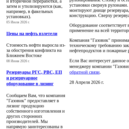
и вторичной переработки, а
установки свернув рулонами.
затем и утилизируются (как,
монтируют днище резервуара,
например, в факельных
конструкцию. Сверху резерву
установках).
05 Июля 2026 г.
Оборудование соответствует в
применение на всей территор
Цены на нефть взлетели
Компания "Газовик" принимае
Стоимость нефти выросла из-
техническому требованию зак
за обострения конфликта на
нефтепродуктов и пожарные 
Ближнем Востоке
Если Вас интересует данное 
08 Июня 2026 г.
менеджеру компании "Газовик
обратной связи
.
Резервуары РГС, РВС, ЕП
и резервуарное
28 Апреля 2026 г.
оборудование в лизинг
Сообщаем Вам, что компания
"Газовик" предоставляет в
лизинг продукцию
собственного изготовления и
других сторонних
производителей. Мы
напрямую заинтересованы в