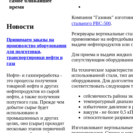
самое ближайшее
время
Компания "Газовик" изготови
стального РВС-500
.
Новости
Резервуары вертикальные ста
применяемые на нефтедобыва
Принимаем заказы на
выдачи нефтепродуктов или с
производство оборудования
для подготовки,
Для приема и выдачи жидких
транспортировки нефти и
сопутствующим оборудование
газа
На технические характеристи
использованной стали, тип а
Нефте- и газопереработка -
оборудования. Для долголетн
это процессы получения
соответствовать следующим 
товарной нефти и других
нефтепродуктов из сырой
сейсмичность района эк
нефти, а также получения
температурный диапазон
попутного газа. Прежде чем
избыточное давление в 
добытое сырье будет
вакуум - не более 0,5 кП
использовано в
относительное разряжени
промышленных и других
целях, оно (сырье) проходит
Изготавливают вертикальные
несколько этапов первичной
рулонирования. Стенку и ос