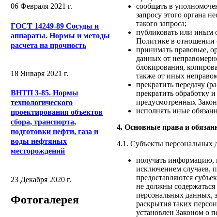
сообщать в уполномоче
06 Февраля 2021 г.
запросу этого органа н
такого запроса;
ГОСТ 14249-89 Сосуды и
публиковать или иным 
аппараты. Нормы и методы
Политике в отношении 
расчета на прочность
принимать правовые, о
данных от неправомерно
блокирования, копирова
18 Января 2021 г.
также от иных неправо
прекратить передачу (р
ВНТП 3-85. Нормы
прекратить обработку и
предусмотренных Закон
технологического
исполнять иные обязан
проектирования объектов
сбора, транспорта,
4. Основные права и обяза
подготовки нефти, газа и
воды нефтяных
4.1. Субъекты персональных 
месторождений
получать информацию, 
исключением случаев, 
предоставляются субъе
23 Декабря 2020 г.
не должны содержаться
персональных данных, з
Фотогалерея
раскрытия таких персо
установлен Законом о 