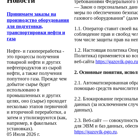
Новости
требованиями Федерального з
— Закон о персональных данн
меры по обеспечению безопа
Принимаем заказы на
газового оборудования" (дале
производство оборудования
для подготовки,
1.1. Оператор ставит своей 
транспортировки нефти и
соблюдение прав и свобод че
газа
том числе защиты прав на не
1.2. Настоящая политика Опе
Нефте- и газопереработка -
Политика) применяется ко вс
это процессы получения
веб-сайта
https://gazovik-pgo.ru
товарной нефти и других
нефтепродуктов из сырой
2. Основные понятия, испо
нефти, а также получения
попутного газа. Прежде чем
2.1. Автоматизированная обр
добытое сырье будет
помощью средств вычислител
использовано в
промышленных и других
2.2. Блокирование персонал
целях, оно (сырье) проходит
данных (за исключением случ
несколько этапов первичной
данных).
и вторичной переработки, а
затем и утилизируются (как,
2.3. Веб-сайт — совокупност
например, в факельных
для ЭВМ и баз данных, обесп
установках).
https://gazovik-pgo.ru
.
05 Июля 2026 г.