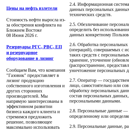
2.4. Информационная систем
Цены на нефть взлетели
данных персональных данных
технических средств.
Стоимость нефти выросла из-
2.5. Обезличивание персонал
за обострения конфликта на
определить без использован
Ближнем Востоке
данных конкретному Пользов
08 Июня 2026 г.
2.6. Обработка персональных
Резервуары РГС, РВС, ЕП
(операций), совершаемых с и
и резервуарное
таких средств с персональны
оборудование в лизинг
хранение, уточнение (обновле
(распространение, предоставл
Сообщаем Вам, что компания
уничтожение персональных д
"Газовик" предоставляет в
2.7. Оператор — государстве
лизинг продукцию
лицо, самостоятельно или с
собственного изготовления и
обработку персональных данн
других сторонних
состав персональных данных,
производителей. Мы
персональными данными.
напрямую заинтересованы в
эффективном развитии
2.8. Персональные данные — 
бизнеса каждого клиента и
определенному или определя
стремимся предложить
решение, позволяющее
2.9. Персональные данные, р
максимально использовать