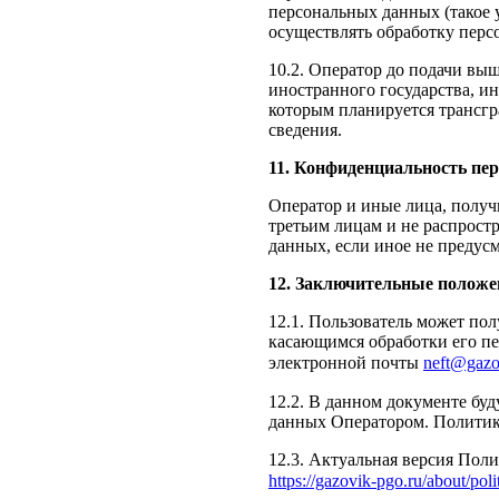
персональных данных (такое 
осуществлять обработку перс
10.2. Оператор до подачи выш
иностранного государства, и
которым планируется трансгр
сведения.
11. Конфиденциальность пе
Оператор и иные лица, получ
третьим лицам и не распрост
данных, если иное не предус
12. Заключительные полож
12.1. Пользователь может по
касающимся обработки его п
электронной почты
neft@gazo
12.2. В данном документе бу
данных Оператором. Политика
12.3. Актуальная версия Пол
https://gazovik-pgo.ru/about/po