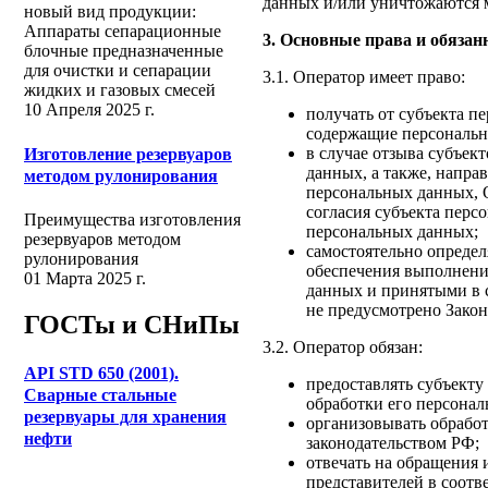
данных и/или уничтожаются 
новый вид продукции:
Аппараты сепарационные
3. Основные права и обязан
блочные предназначенные
для очистки и сепарации
3.1. Оператор имеет право:
жидких и газовых смесей
10 Апреля 2025 г.
получать от субъекта 
содержащие персональн
в случае отзыва субъек
Изготовление резервуаров
данных, а также, напра
методом рулонирования
персональных данных, 
согласия субъекта перс
Преимущества изготовления
персональных данных;
резервуаров методом
самостоятельно определ
рулонирования
обеспечения выполнени
01 Марта 2025 г.
данных и принятыми в 
не предусмотрено Зако
ГОСТы и СНиПы
3.2. Оператор обязан:
API STD 650 (2001).
предоставлять субъект
Сварные стальные
обработки его персона
резервуары для хранения
организовывать обрабо
нефти
законодательством РФ;
отвечать на обращения 
представителей в соотв