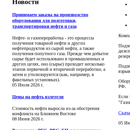
Новости
Принимаем заказы на производство
оборудования для подготовки,
транспортировки нефти и газа
Компа
Нефте- и газопереработка - это процессы
получения товарной нефти и других
Подзе
нефтепродуктов из сырой нефти, а также
дизел
получения попутного газа. Прежде чем добытое
резер
сырье будет использовано в промышленных и
других целях, оно (сырье) проходит несколько
Подзе
этапов первичной и вторичной переработки, а
взрыв
затем и утилизируются (как, например, в
факельных установках).
Обору
05 Июля 2026 г.
РФ.
Если 
Цены на нефть взлетели
"Газо
Стоимость нефти выросла из-за обострения
Скача
конфликта на Ближнем Востоке
08 Июня 2026 г.
05 Ию