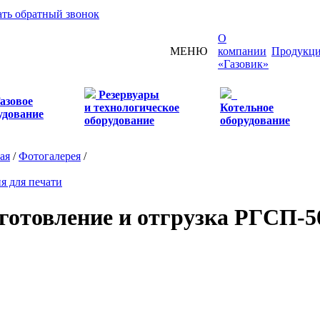
ать обратный звонок
О
МЕНЮ
компании
Продукц
«Газовик»
Резервуары
азовое
и технологическое
Котельное
удование
оборудование
оборудование
ая
/
Фотогалерея
/
я для печати
готовление и отгрузка РГСП-5