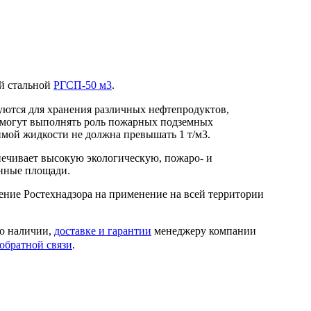
ый стальной
РГСП-50 м3
.
уются для хранения различных нефтепродуктов,
е могут выполнять роль пожарных подземных
имой жидкости не должна превышать 1 т/м3.
печивает высокую экологическую, пожаро- и
енные площади.
шение Ростехнадзора на применение на всей территории
 о наличии,
доставке и гарантии
менеджеру компании
обратной связи
.