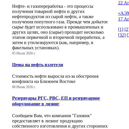
22 Ап
Нефте- и газопереработка - это процессы
получения товарной нефти и других
«АЭМ
нефтепродуктов из сырой нефти, а также
17 Ап
получения попутного газа. Прежде чем добытое
сырье будет использовано в промышленных и
[1]
[2
других целях, оно (сырье) проходит несколько
[32]
[
этапов первичной и вторичной переработки, а
затем и утилизируются (как, например, в
факельных установках).
05 Июля 2026 г.
Цены на нефть взлетели
Стоимость нефти выросла из-за обострения
конфликта на Ближнем Востоке
08 Июня 2026 г.
Резервуары РГС, РВС, ЕП и резервуарное
оборудование в лизинг
Сообщаем Вам, что компания "Газовик"
предоставляет в лизинг продукцию
собственного изготовления и других сторонних