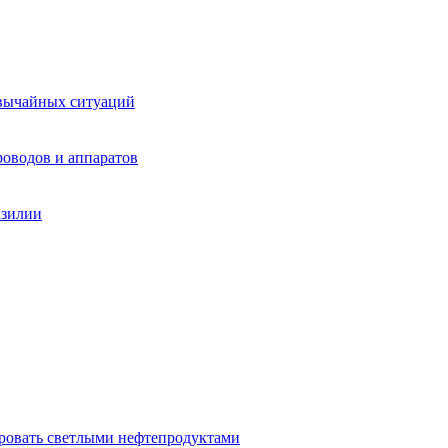
звычайных ситуаций
оводов и аппаратов
азилии
ировать светлыми нефтепродуктами