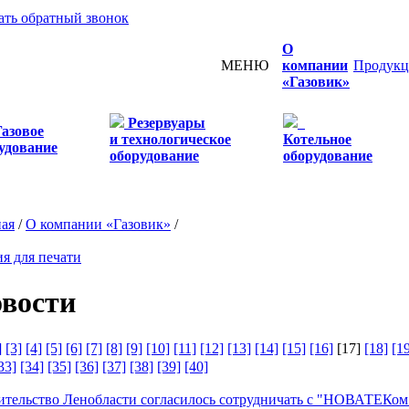
ать обратный звонок
О
МЕНЮ
компании
Продукц
«Газовик»
Резервуары
Газовое
и технологическое
Котельное
удование
оборудование
оборудование
ная
/
О компании «Газовик»
/
я для печати
вости
]
[3]
[4]
[5]
[6]
[7]
[8]
[9]
[10]
[11]
[12]
[13]
[14]
[15]
[16]
[17]
[18]
[1
33]
[34]
[35]
[36]
[37]
[38]
[39]
[40]
ительство Ленобласти согласилось сотрудничать с "НОВАТЕКо