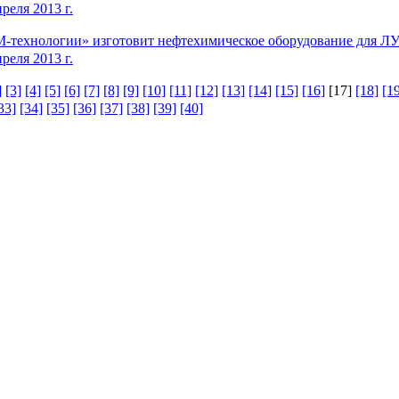
реля 2013 г.
-технологии» изготовит нефтехимическое оборудование для 
реля 2013 г.
]
[3]
[4]
[5]
[6]
[7]
[8]
[9]
[10]
[11]
[12]
[13]
[14]
[15]
[16]
[17]
[18]
[1
33]
[34]
[35]
[36]
[37]
[38]
[39]
[40]