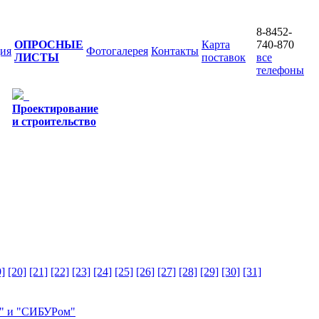
8-8452-
ОПРОСНЫЕ
Карта
740-870
ия
Фотогалерея
Контакты
ЛИСТЫ
поставок
все
телефоны
Проектирование
и строительство
9]
[20]
[21]
[22]
[23]
[24]
[25]
[26]
[27]
[28]
[29]
[30]
[31]
м" и "СИБУРом"