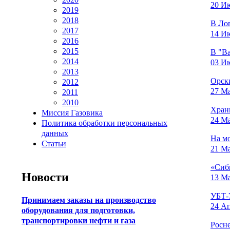
20 Ию
2019
2018
В Ло
2017
14 Ию
2016
2015
В "В
2014
03 Ию
2013
Орск
2012
27 Ма
2011
2010
Хран
Миссия Газовика
24 Ма
Политика обработки персональных
данных
На м
Статьи
21 Ма
«Сиб
Новости
13 Ма
УБТ-
Принимаем заказы на производство
24 Ап
оборудования для подготовки,
транспортировки нефти и газа
Росне