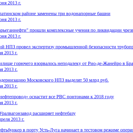
ня 2013 г.
патинском районе заменены три водонапорные башни
ня 2013 г.
арьеганнефти" прошли комплексные учения по ликвидации чре
ня 2013 г.
ий НПЗ провел экспертизу промышленной безопасности трубопр
я 2013 г.
илище горючего взорвалось неподалеку от Рио-де-Жанейро в Бр
я 2013 г.
одернизацию Московского НПЗ выделят 50 млрд руб.
я 2013 г.
нефтепровод» оснастит все РВС понтонами к 2018 году
я 2013 г.
Уралвагонзавод расширяет нефтебазу
реля 2013 г.
фтьбункер в порту Усть-Луга начинает в тестовом режиме опер