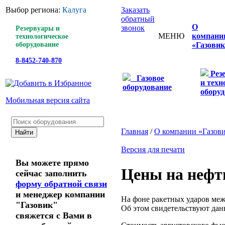
Выбор региона:
Калуга
Заказать
обратный
О
звонок
Резервуары и
МЕНЮ
компани
технологическое
оборудование
«Газовик
8-8452-740-870
Рез
Газовое
и техн
оборудование
оборуд
Мобильная версия сайта
Главная
/
О компании «Газов
Версия для печати
Вы можете прямо
Цены на нефт
сейчас заполнить
форму обратной связи
и менеджер компании
На фоне ракетных ударов ме
"Газовик"
Об этом свидетельствуют да
свяжется с Вами в