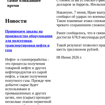
Стоимость августовского фьюч
самое ближайшее
долларов за баррель. Июльски
время
Накануне, 7 июня, Иран выпу
сообщил об ударах по военны
Новости
Такие взаимные атаки снижа
чревато сохранением сложнос
Принимаем заказы на
Ранее сообщалось, что в свя
производство оборудования
достигли 678,9 миллиарда руб
для подготовки,
Такой результат позволил пр
транспортировки нефти и
шесть триллионов рублей.
газа
08 Июня 2026 г.
Нефте- и газопереработка -
это процессы получения
товарной нефти и других
нефтепродуктов из сырой
нефти, а также получения
попутного газа. Прежде чем
добытое сырье будет
использовано в
промышленных и других
целях, оно (сырье) проходит
несколько этапов первичной